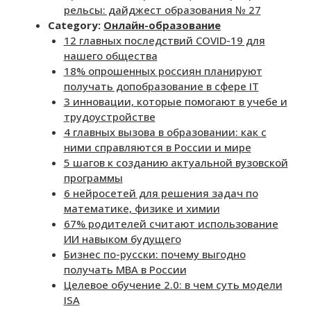
рельсы: дайджест образования № 27
Category:
Онлайн-образование
12 главных последствий COVID-19 для
нашего общества
18% опрошенных россиян планируют
получать допобразование в сфере IT
3 инновации, которые помогают в учебе и
трудоустройстве
4 главных вызова в образовании: как с
ними справляются в России и мире
5 шагов к созданию актуальной вузовской
программы
6 нейросетей для решения задач по
математике, физике и химии
67% родителей считают использование
ИИ навыком будущего
Бизнес по-русски: почему выгодно
получать MBA в России
Целевое обучение 2.0: в чем суть модели
ISA