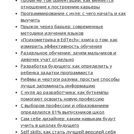
Профи не той ориентации: как меняется
отношение к построению карьеры
Программирование с нуля: с чего начать и как
выучить
Прыжок через барьер: современные
методики изучения языков
«Психометрика в EdTech»: книга о том, как
измерить эффективность обучения
Раздельное обучение: зачем мальчиков и
девочек учат отдельно
Разработка будущего: как определить у
ребенка задатки программиста
Рифмы и чертоги разума: простые способы
лучше запоминать информацию
С нуля до разработчика: как буткемпы
помогают освоить новую профессию
С выбором профессии и образованием
определился 61% выпускников школ
Сам себе дизайнер: каким навыкам будут
учить в школах будущего
Self skills: как стать лучшей версией себя