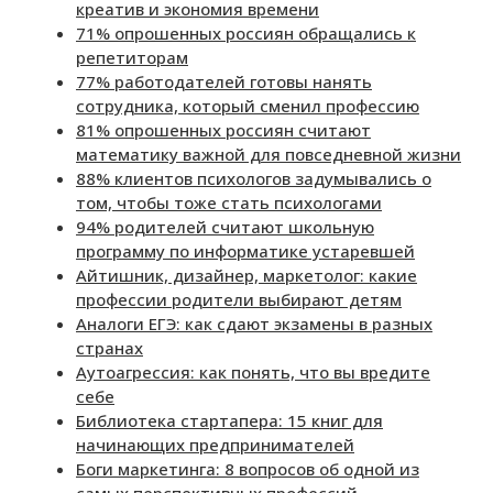
креатив и экономия времени
71% опрошенных россиян обращались к
репетиторам
77% работодателей готовы нанять
сотрудника, который сменил профессию
81% опрошенных россиян считают
математику важной для повседневной жизни
88% клиентов психологов задумывались о
том, чтобы тоже стать психологами
94% родителей считают школьную
программу по информатике устаревшей
Айтишник, дизайнер, маркетолог: какие
профессии родители выбирают детям
Аналоги ЕГЭ: как сдают экзамены в разных
странах
Аутоагрессия: как понять, что вы вредите
себе
Библиотека стартапера: 15 книг для
начинающих предпринимателей
Боги маркетинга: 8 вопросов об одной из