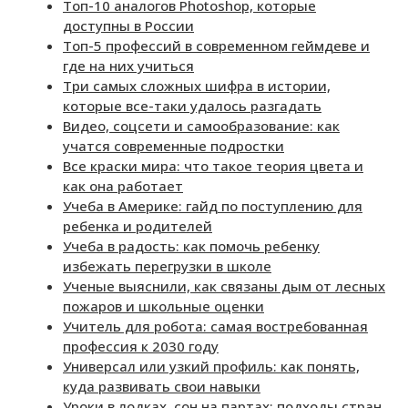
Топ-10 аналогов Photoshop, которые
доступны в России
Топ-5 профессий в современном геймдеве и
где на них учиться
Три самых сложных шифра в истории,
которые все-таки удалось разгадать
Видео, соцсети и самообразование: как
учатся современные подростки
Все краски мира: что такое теория цвета и
как она работает
Учеба в Америке: гайд по поступлению для
ребенка и родителей
Учеба в радость: как помочь ребенку
избежать перегрузки в школе
Ученые выяснили, как связаны дым от лесных
пожаров и школьные оценки
Учитель для робота: самая востребованная
профессия к 2030 году
Универсал или узкий профиль: как понять,
куда развивать свои навыки
Уроки в лодках, сон на партах: подходы стран