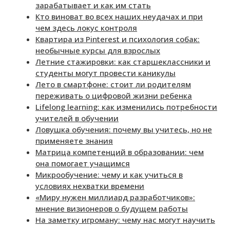
зарабатывает и как им стать
Кто виноват во всех наших неудачах и при
чем здесь локус контроля
Квартира из Pinterest и психология собак:
необычные курсы для взрослых
Летние стажировки: как старшеклассники и
студенты могут провести каникулы
Лето в смартфоне: стоит ли родителям
переживать о цифровой жизни ребенка
Lifelong learning: как изменились потребности
учителей в обучении
Ловушка обучения: почему вы учитесь, но не
применяете знания
Матрица компетенций в образовании: чем
она помогает учащимся
Микрообучение: чему и как учиться в
условиях нехватки времени
«Миру нужен миллиард разработчиков»:
мнение визионеров о будущем работы
На заметку игроману: чему нас могут научить