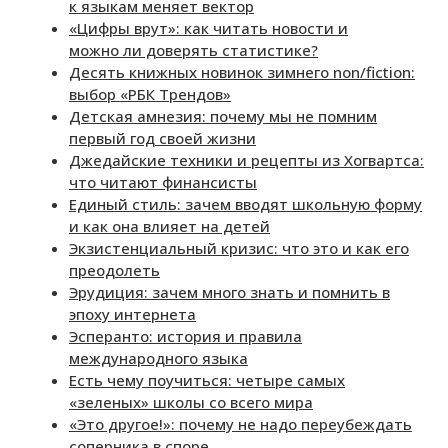
к языкам меняет вектор
«Цифры врут»: как читать новости и
можно ли доверять статистике?
Десять книжных новинок зимнего non/fiction:
выбор «РБК Трендов»
Детская амнезия: почему мы не помним
первый год своей жизни
Джедайские техники и рецепты из Хогвартса:
что читают финансисты
Единый стиль: зачем вводят школьную форму
и как она влияет на детей
Экзистенциальный кризис: что это и как его
преодолеть
Эрудиция: зачем много знать и помнить в
эпоху интернета
Эсперанто: история и правила
международного языка
Есть чему поучиться: четыре самых
«зеленых» школы со всего мира
«Это другое!»: почему не надо переубеждать
соперника в споре