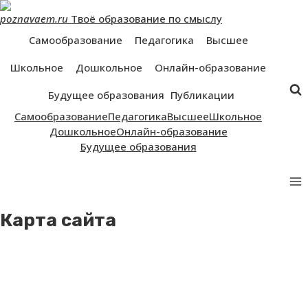
Перейти
poznavaem.ru
Твоё образование по смыслу
к
контенту
Самообразование
Педагогика
Высшее
Школьное
Дошкольное
Онлайн-образование
Будущее образования
Публикации
Самообразование
Педагогика
Высшее
Школьное
Дошкольное
Онлайн-образование
Будущее образования
Карта сайта