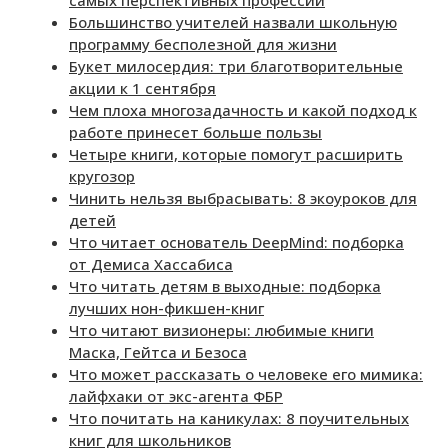
самых перспективных профессий
Большинство учителей назвали школьную
программу бесполезной для жизни
Букет милосердия: три благотворительные
акции к 1 сентября
Чем плоха многозадачность и какой подход к
работе принесет больше пользы
Четыре книги, которые помогут расширить
кругозор
Чинить нельзя выбрасывать: 8 экоуроков для
детей
Что читает основатель DeepMind: подборка
от Демиса Хассабиса
Что читать детям в выходные: подборка
лучших нон-фикшен-книг
Что читают визионеры: любимые книги
Маска, Гейтса и Безоса
Что может рассказать о человеке его мимика:
лайфхаки от экс-агента ФБР
Что почитать на каникулах: 8 поучительных
книг для школьников