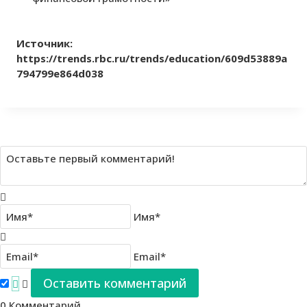
Источник:
https://trends.rbc.ru/trends/education/609d53889a
794799e864d038
Имя*
Email*
0
Комментарий