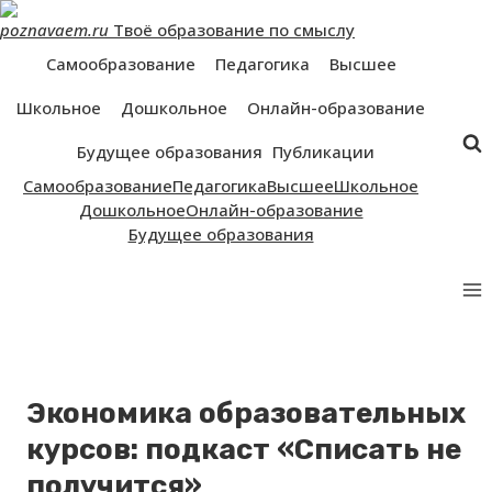
Перейти
poznavaem.ru
Твоё образование по смыслу
к
контенту
Самообразование
Педагогика
Высшее
Школьное
Дошкольное
Онлайн-образование
Будущее образования
Публикации
Самообразование
Педагогика
Высшее
Школьное
Дошкольное
Онлайн-образование
Будущее образования
Экономика образовательных
курсов: подкаст «Списать не
получится»