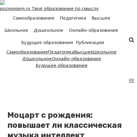
Перейти
poznavaem.ru
Твоё образование по смыслу
к
контенту
Самообразование
Педагогика
Высшее
Школьное
Дошкольное
Онлайн-образование
Будущее образования
Публикации
Самообразование
Педагогика
Высшее
Школьное
Дошкольное
Онлайн-образование
Будущее образования
Моцарт с рождения:
повышает ли классическая
музыка интеллект