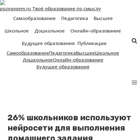
Перейти
poznavaem.ru
Твоё образование по смыслу
к
контенту
Самообразование
Педагогика
Высшее
Школьное
Дошкольное
Онлайн-образование
Будущее образования
Публикации
Самообразование
Педагогика
Высшее
Школьное
Дошкольное
Онлайн-образование
Будущее образования
26% школьников используют
нейросети для выполнения
домашнего задания