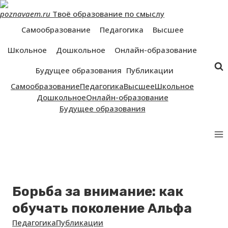
Перейти
poznavaem.ru
Твоё образование по смыслу
к
контенту
Самообразование
Педагогика
Высшее
Школьное
Дошкольное
Онлайн-образование
Будущее образования
Публикации
Самообразование
Педагогика
Высшее
Школьное
Дошкольное
Онлайн-образование
Будущее образования
Борьба за внимание: как
обучать поколение Альфа
Педагогика
Публикации