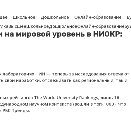
шее
Школьное
Дошкольное
Онлайн-образование
Б
гика
Высшее
Школьное
Дошкольное
Онлайн-образование
Бу
и на мировой уровень в НИОКР:
ых лабораториях НИИ — теперь за исследования отвечают
ть свои наработки, отслеживать как региональный, так и
ых рейтингов The World University Rankings, лишь 16
ждународном научном контексте (вошли в топ-1000). Что
е РБК Тренды.