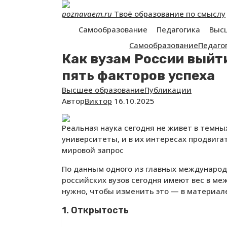
Перейти
poznavaem.ru
Твоё образование по смыслу
к
контенту
Самообразование
Педагогика
Выс
Самообразование
Педаго
Как вузам России выйт
пять факторов успеха
Высшее образование
Публикации
Автор
Виктор
16.10.2025
Реальная наука сегодня не живет в темн
университеты, и в их интересах продвига
мировой запрос
По данным одного из главных международн
российских вузов сегодня имеют вес в ме
нужно, чтобы изменить это — в материал
1. Открытость