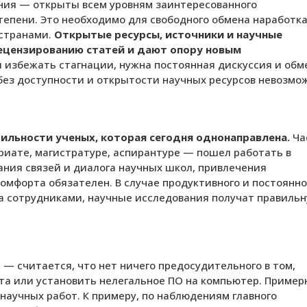
ния — открыты всем уровням заинтересованного
степени. Это необходимо для свободного обмена наработк
странами.
Открытые ресурсы, источники и научные
цензированию статей и дают опору новым
и избежать стагнации, нужна постоянная дискуссия и обм
ез доступности и открытости научных ресурсов невозмо
ильности ученых, которая сегодня однонаправлена.
Ча
вриате, магистратуре, аспирантуре — пошел работать в
ания связей и диалога научных школ, привлечения
омфорта обязателен. В случае продуктивного и постоянно
а сотрудниками, научные исследования получат правиль
 — считается, что нет ничего предосудительного в том,
нта или установить нелегальное ПО на компьютер. Пример
научных работ. К примеру, по наблюдениям главного