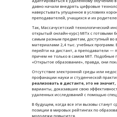
адаптироваться к удаленному обучению в
давно начали внедрять цифровые технолог
наверстывать упущенное в условиях коро
преподавателей, учащихся и их родителе
Так, Массачусетский технологический ин
открытый онлайн-курс) MITx с готовыми 
самым разным предметам, доступный во в
материалами 2,4 тыс. учебных программ.
перейти на дистант, а преподаватели — 
причем не только в самом MIT. Подобные 
«Открытое образование», правда, они по
Отсутствие электронной среды или недос
профанации науки и студенческой практи
реализовать в дистанте, это не значит
варианты, доказавшие свою эффективность
удаленных исследований с помощью специ
В будущем, когда все эти вызовы станут 
позиции в мировых рейтингах по образов
молодежи повысится.