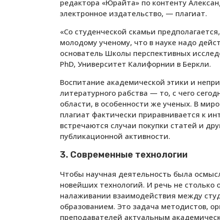
редактора «Юрайта» по контенту Алексан
электронное издательство, — плагиат.
«Со студенческой скамьи предполагается,
молодому ученому, что в науке надо дейс
основатель Школы перспективных исследо
PhD, Университет Калифорнии в Беркли.
Воспитание академической этики и непри
литературного рабства — то, с чего сего
области, в особенности же ученых. В мир
плагиат фактически приравнивается к инт
встречаются случаи покупки статей и др
публикационной активности.
3. Современные технологии
Чтобы научная деятельность была осмысл
новейших технологий. И речь не столько 
налаживании взаимодействия между студ
образованием. Это задача методистов, ор
преподавателей актуальным академическ