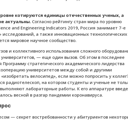
ровне котируются единицы отечественных ученых, а
не актуальны.
Согласно рейтингу стран мира по уровню
nce and Engineering Indicators 2019, Россия занимает 7-е
х» исследований, а также инновационных технологических
уется мировое научное сообщество.
зов и коллективного использования сложного оборудован
 университетов, — еще один вызов. Об этом в последнее
ая Программу стратегического академического лидерства
кооперацию университетов между собой и другими
«изобретать велосипед», если можно попросить у коллег
ся радиотелескоп, на котором студенты и ученые не толь
 выполняют лабораторные работы. К его аппаратуре введ
алось весной в разгар пандемии коронавируса.
прос
несом — секрет востребованности у абитуриентов некотор