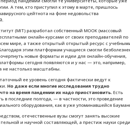
 период пандемии смогли те университеты, которые уже
ии. А тем, кто приступил к этому в марте, пришлось
навирусного цейтнота на фоне недовольства
й.
ститут (MIT) разработал собственный МООК (массовый
бесплатными онлайн-курсами от своих преподавателей по
сем мире, а также открытый открытый ресурс с учебным
 Благодаря этим платформам учащиеся смогли безболезне
почерпнуть новые форматы и идеи для онлайн-обучения,
платформы сегодня появляются и у нас — это, например,
ка не настолько масштабны.
таточный ее уровень сегодня фактически ведут к
ки.
Но даже если многие исследования трудно
, что на время пандемии их надо приостановить.
Есть
 в последние полгода, — в частности, это проведение
ального оборудования, как в уже упоминавшейся Бауман
средством, отечественные вузы смогут занять высокие
ательной и научной составляющей, а престиж науки сред