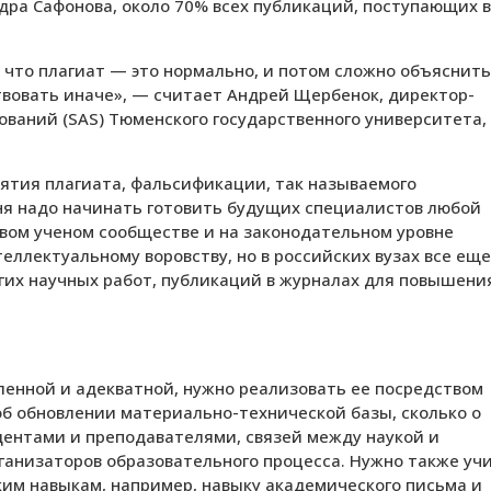
дра Сафонова, около 70% всех публикаций, поступающих в
 что плагиат — это нормально, и потом сложно объяснить
твовать иначе», — считает Андрей Щербенок, директор-
ваний (SAS) Тюменского государственного университета,
ятия плагиата, фальсификации, так называемого
дня надо начинать готовить будущих специалистов любой
овом ученом сообществе и на законодательном уровне
еллектуальному воровству, но в российских вузах все еще
угих научных работ, публикаций в журналах для повышени
енной и адекватной, нужно реализовать ее посредством
об обновлении материально-технической базы, сколько о
ентами и преподавателями, связей между наукой и
ганизаторов образовательного процесса. Нужно также уч
им навыкам, например, навыку академического письма и