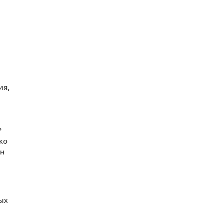
ия,
?
ко
ен
ых