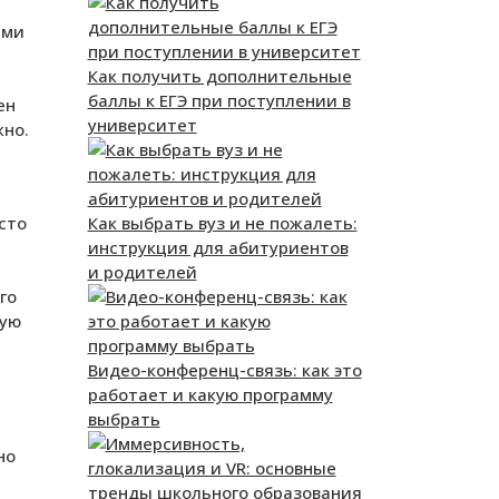
ами
Как получить дополнительные
баллы к ЕГЭ при поступлении в
ен
университет
жно.
Как выбрать вуз и не пожалеть:
сто
инструкция для абитуриентов
и родителей
го
ную
Видео-конференц-связь: как это
работает и какую программу
выбрать
но