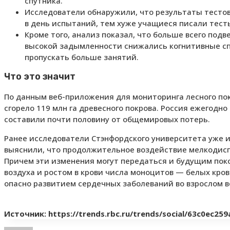
спутника.
Исследователи обнаружили, что результаты тесто
в день испытаний, тем хуже учащиеся писали тест
Кроме того, анализ показал, что больше всего под
высокой задымленности снижались когнитивные сп
пропускать больше занятий.
Что это значит
По данным веб-приложения для мониторинга лесного покро
сгорело 119 млн га древесного покрова. Россия ежегодно 
составили почти половину от общемировых потерь.
Ранее исследователи Стэнфордского университета уже из
выяснили, что продолжительное воздействие мелкодиспе
Причем эти изменения могут передаться и будущим пок
воздуха и ростом в крови числа моноцитов — белых кров
опасно развитием сердечных заболеваний во взрослом в
Источник: https://trends.rbc.ru/trends/social/63c0ec25