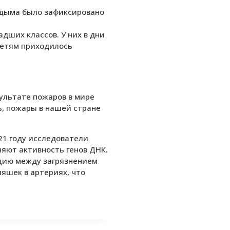
 дыма было зафиксировано
дших классов. У них в дни
детям приходилось
зультате пожаров в мире
ть, пожары в нашей стране
21 году исследователи
яют активность генов ДНК.
яцию между загрязнением
ляшек в артериях, что