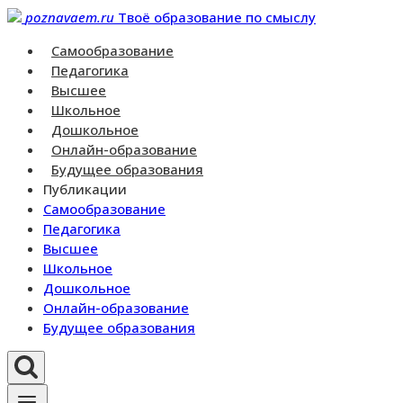
Перейти
poznavaem.ru
Твоё образование по смыслу
к
Самообразование
контенту
Педагогика
Высшее
Школьное
Дошкольное
Онлайн-образование
Будущее образования
Публикации
Самообразование
Педагогика
Высшее
Школьное
Дошкольное
Онлайн-образование
Будущее образования