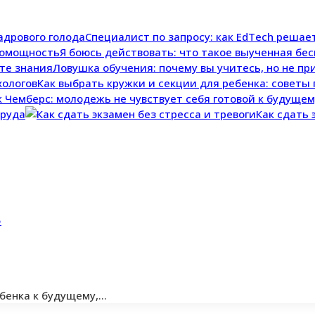
Специалист по запросу: как EdTech решае
Я боюсь действовать: что такое выученная б
Ловушка обучения: почему вы учитесь, но не п
Как выбрать кружки и секции для ребенка: советы 
труда
Как сдать 
5
ебенка к будущему,…