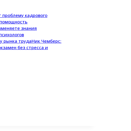
т проблему кадрового
еспомощность
рименяете знания
психологов
Ник Чемберс:
экзамен без стресса и