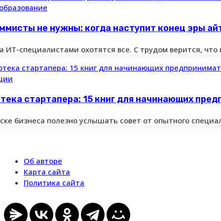
образование
ммисты не нужны: когда наступит конец эры а
а ИТ-специалистами охотятся все. С трудом верится, что
ции
тека стартапера: 15 книг для начинающих пре
ске бизнеса полезно услышать совет от опытного специал
Об авторе
Карта сайта
Политика сайта