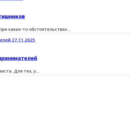
йтишников
 при каких-то обстоятельствах…
27.11.2025
дпринимателей
иста. Для тех, у…