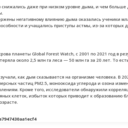
в снижались даже при низком уровне дыма, и чем больше
ы.
вержены негативному влиянию дыма оказались ученики мла
особности и учащались приступы астмы, из-за которых 
ва планеты Global Forest Watch, с 2001 по 2021 год в ре
теряла около 2,5 млн га леса — 50 млн га за 20 лет. То ес
учали, как дым сказывается на организме человека. В 20
рсных частиц PM2.5, монооксида углерода и озона измен
олениям. Кроме того, исследователи обнаружили коррел
яных клеток, избыток которых приводит к образованию б
озрасте.
9a7947430aa1ecf4