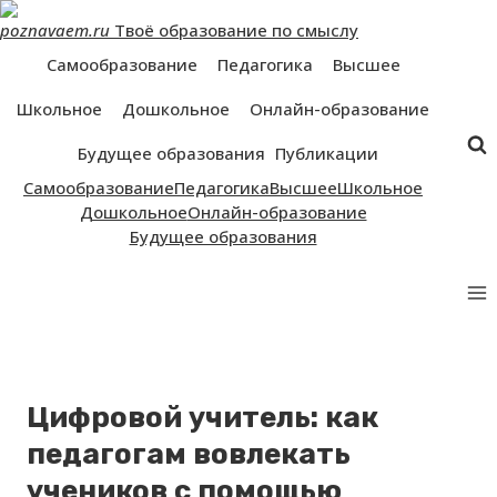
Перейти
poznavaem.ru
Твоё образование по смыслу
к
контенту
Самообразование
Педагогика
Высшее
Школьное
Дошкольное
Онлайн-образование
Будущее образования
Публикации
Самообразование
Педагогика
Высшее
Школьное
Дошкольное
Онлайн-образование
Будущее образования
Цифровой учитель: как
педагогам вовлекать
учеников с помощью