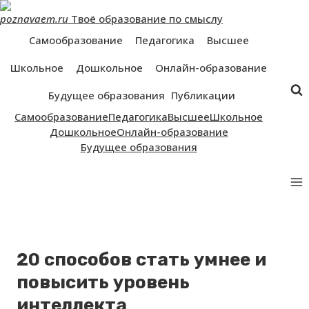
Перейти
poznavaem.ru
Твоё образование по смыслу
к
контенту
Самообразование
Педагогика
Высшее
Школьное
Дошкольное
Онлайн-образование
Будущее образования
Публикации
Самообразование
Педагогика
Высшее
Школьное
Дошкольное
Онлайн-образование
Будущее образования
20 способов стать умнее и
повысить уровень
интеллекта