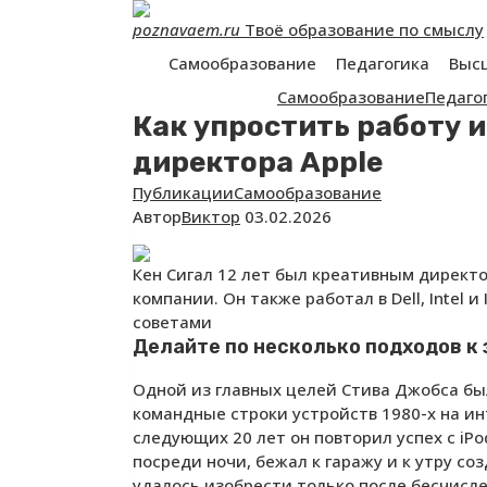
Перейти
poznavaem.ru
Твоё образование по смыслу
к
контенту
Самообразование
Педагогика
Выс
Самообразование
Педаго
Как упростить работу 
директора Apple
Публикации
Самообразование
Автор
Виктор
03.02.2026
Кен Сигал 12 лет был креативным директо
компании. Он также работал в Dell, Intel 
советами
Делайте по несколько подходов к 
Одной из главных целей Стива Джобса б
командные строки устройств 1980-х на и
следующих 20 лет он повторил успех с iPod
посреди ночи, бежал к гаражу и к утру с
удалось изобрести только после бесчисле