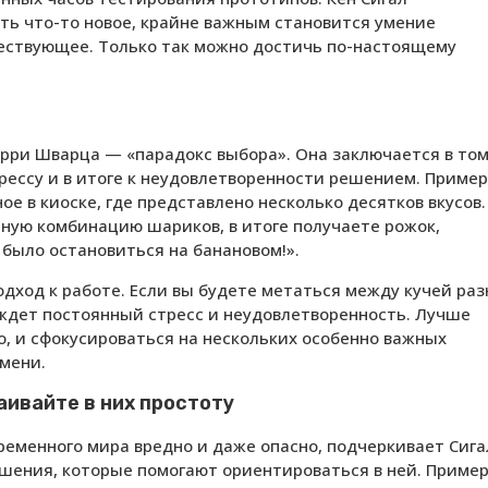
ть что-то новое, крайне важным становится умение
ествующее. Только так можно достичь по-настоящему
арри Шварца — «парадокс выбора». Она заключается в том
трессу и в итоге к неудовлетворенности решением. Приме
 в киоске, где представлено несколько десятков вкусов.
ную комбинацию шариков, в итоге получаете рожок,
 было остановиться на банановом!».
дход к работе. Если вы будете метаться между кучей ра
 ждет постоянный стресс и неудовлетворенность. Лучше
о, и сфокусироваться на нескольких особенно важных
емени.
аивайте в них простоту
еменного мира вредно и даже опасно, подчеркивает Сига
ешения, которые помогают ориентироваться в ней. Приме