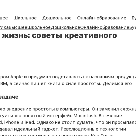
шее
Школьное
Дошкольное
Онлайн-образование
Б
гика
Высшее
Школьное
Дошкольное
Онлайн-образование
Бу
и жизнь: советы креативного
ром Apple и придумал подставлять i к названиям продукц
и IBM, а сейчас пишет книги о силе простоты. Делимся его
задаче
ыло внедрение простоты в компьютеры. Он заменил сложн
нтуитивно понятный интерфейс Macintosh. В течение
, iPhone и iPad. Однако не стоит думать, что он просыпал
оздавал идеальный гаджет. Революционные технологии
нных часов тестирования прототипов. Кен Сигал