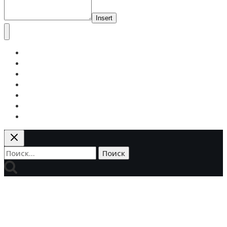
Insert
Самообразование
Педагогика
Высшее
Школьное
Дошкольное
Онлайн-образование
Будущее образования
Найти: