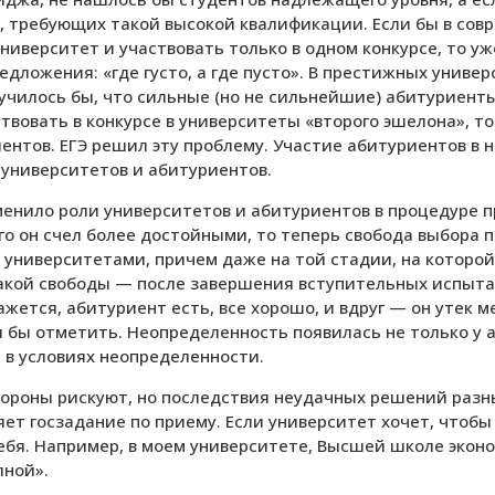
, требующих такой высокой квалификации. Если бы в сов
иверситет и участвовать только в одном конкурсе, то уж
дложения: «где густо, а где пусто». В престижных униве
училось бы, что сильные (но не сильнейшие) абитуриенты
ствовать в конкурсе в университеты «второго эшелона», т
нтов. ЕГЭ решил эту проблему. Участие абитуриентов в н
университетов и абитуриентов.
менило роли университетов и абитуриентов в процедуре 
о он счел более достойными, то теперь свобода выбора п
университетами, причем даже на той стадии, на которой
какой свободы — после завершения вступительных испытан
ется, абитуриент есть, все хорошо, и вдруг — он утек м
 бы отметить. Неопределенность появилась не только у а
в условиях неопределенности.
тороны рискуют, но последствия неудачных решений разн
яет госзадание по приему. Если университет хочет, чтоб
 себя. Например, в моем университете, Высшей школе экон
лной».