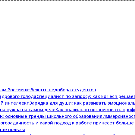
зам России избежать недобора студентов
Специалист по запросу: как EdTech решае
Зарядка для души: как развивать эмоционал
Как правильно организовать проф
Иммерсивност
ьше пользы