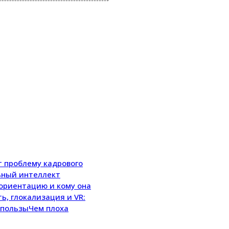
т проблему кадрового
ьный интеллект
ориентацию и кому она
ь, глокализация и VR:
Чем плоха