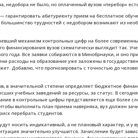
на, недобора не было, но оплаченный вузом «перебор» есть
— гарантировать абитуриенту прием на бесплатное обучен
 большинство трудностей с недобором возникают из необ
аревший механизм контрольных цифр на более современны
го финансирования вузов схематически выглядит так. Уч
го года. Все заявки собираются в Минобрнауки, и оно п
мени расходы на образование уже заложены в государстве
ет. Добавлю, что прогнозировать с точностью до челове
ов, в значительной степени определяет бюджетное финан
их учебных заведений за ресурсы, за статус. В сегодня
дание в контрольные цифры представляется еще более сл
 Чтобы выполнить план приема наверняка, вуз должен зач
 риск перебрать студентов.
удут носить индикативный, а не плановый характер, и у 
ситуация значительно улучшится. Зачисление будет завис