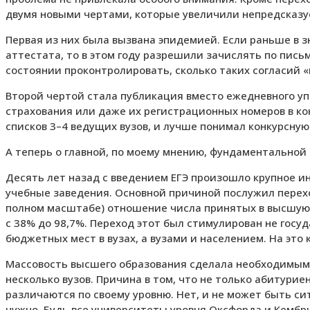
двумя новыми чертами, которые увеличили непредсказуе
Первая из них была вызвана эпидемией. Если раньше в 
аттестата, то в этом году разрешили зачислять по пись
состоянии проконтролировать, сколько таких согласий «
Второй чертой стала публикация вместо ежедневного у
страхования или даже их регистрационных номеров в кон
списков 3–4 ведущих вузов, и лучше понимал конкурсную
А теперь о главной, по моему мнению, фундаментальной
Десять лет назад с введением ЕГЭ произошло крупное 
учебные заведения. Основной причиной послужил переход
полном масштабе) отношение числа принятых в высшую 
с 38% до 98,7%. Переход этот был стимулирован не гос
бюджетных мест в вузах, а вузами и населением. На это
Массовость высшего образования сделала необходимым 
несколько вузов. Причина в том, что не только абитури
различаются по своему уровню. Нет, и не может быть сит
нужно. Будь все университеты уровня Оксфорда и Кембри