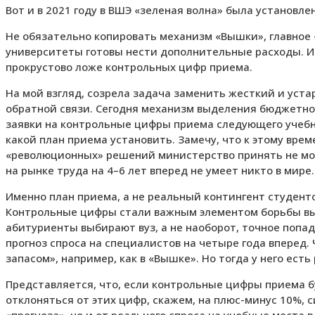
Вот и в 2021 году в ВШЭ «зеленая волна» была установле
Не обязательно копировать механизм «Вышки», главное 
университеты готовы нести дополнительные расходы. И
прокрустово ложе контрольных цифр приема.
На мой взгляд, созрела задача заменить жесткий и уст
обратной связи. Сегодня механизм выделения бюджетно
заявки на контрольные цифры приема следующего учебно
какой план приема установить. Замечу, что к этому вре
«революционных» решений министерство принять не мож
на рынке труда на 4–6 лет вперед не умеет никто в мире.
Именно план приема, а не реальный контингент студент
Контрольные цифры стали важным элементом борьбы высш
абитуриенты выбирают вуз, а не наоборот, точное попа
прогноз спроса на специалистов на четыре года вперед.
запасом», например, как в «Вышке». Но тогда у него есть
Представляется, что, если контрольные цифры приема б
отклоняться от этих цифр, скажем, на плюс-минус 10%, 