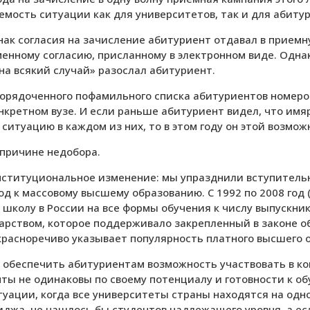
мость ситуации как для университетов, так и для абиту
знак согласия на зачисление абитуриент отдавал в прием
менному согласию, присланному в электронном виде. Однак
на всякий случай» разослал абитуриент.
порядоченного пофамильного списка абитуриентов номеро
кретном вузе. И если раньше абитуриент видел, что имяр
 ситуацию в каждом из них, то в этом году он этой возмо
 причине недобора.
институциональное изменение: мы упразднили вступител
 к массовому высшему образованию. С 1992 по 2008 год (
школу в России на все формы обучения к числу выпускни
ударством, которое поддерживало закрепленный в законе 
 красноречиво указывает популярность платного высшего 
обеспечить абитуриентам возможность участвовать в ко
енты не одинаковы по своему потенциалу и готовности к о
уации, когда все университеты страны находятся на одном
джа, не нашлось бы студентов надлежащего уровня, а есл