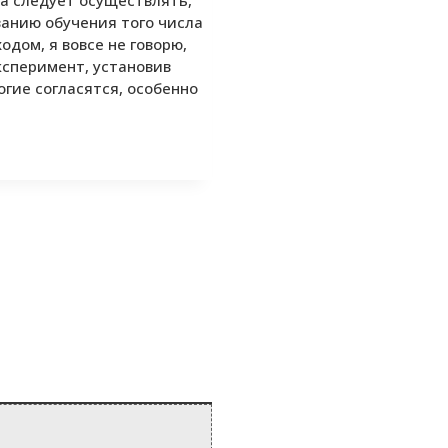
да следует осуществлять,
ванию обучения того числа
дом, я вовсе не говорю,
ксперимент, установив
гие согласятся, особенно