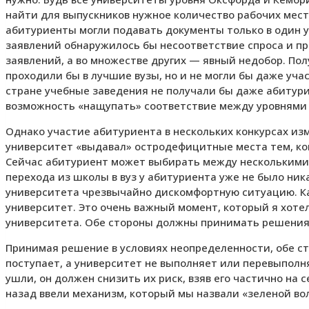
найти для выпускников нужное количество рабочих мест
абитуриенты могли подавать документы только в один ун
заявлений обнаружилось бы несоответствие спроса и пре
заявлений, а во множестве других — явный недобор. Пол
проходили бы в лучшие вузы, но и не могли бы даже уча
стране учебные заведения не получали бы даже абитурие
возможность «нащупать» соответствие между уровнями 
Однако участие абитуриента в нескольких конкурсах из
университет «выдавал» остродефицитные места тем, ког
Сейчас абитуриент может выбирать между несколькими 
перехода из школы в вуз у абитуриента уже не было ни
университета чрезвычайно дискомфортную ситуацию. Каж
университет. Это очень важный момент, который я хотел
университета. Обе стороны должны принимать решения 
Принимая решение в условиях неопределенности, обе с
поступает, а университет не выполняет или перевыполн
ушли, он должен снизить их риск, взяв его частично на
назад ввели механизм, который мы назвали «зеленой во