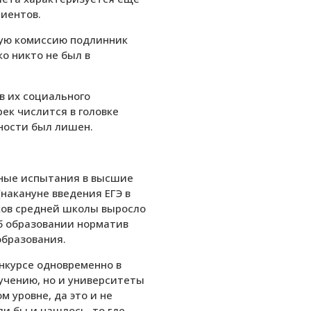
риентов.
ную комиссию подлинник
о никто не был в
в их социального
ек числится в головке
жности был лишен.
ьные испытания в высшие
накануне введения ЕГЭ в
ков средней школы выросло
об образовании норматив
образования.
нкурсе одновременно в
бучению, но и университеты
 уровне, да это и не
и бы и нашлось, то где