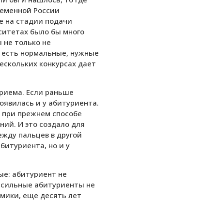
ременной России
е на стадии подачи
рситетах было бы много
 не только не
о есть нормальные, нужные
ескольких конкурсах дает
приема. Если раньше
оявилась и у абитуриента.
 при прежнем способе
ий. И это создало для
ежду пальцев в другой
битуриента, но и у
ые: абитуриент не
ы сильные абитуриенты не
омики, еще десять лет