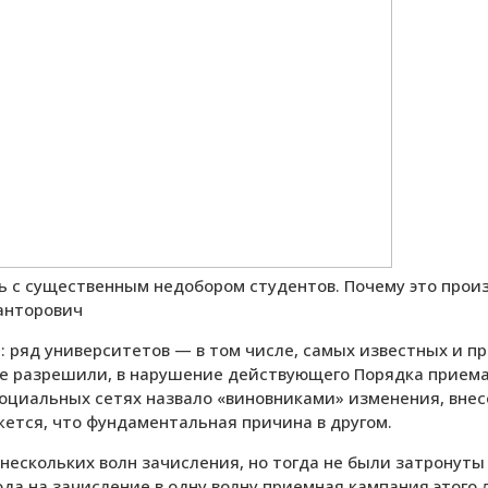
ь с существенным недобором студентов. Почему это произ
анторович
 ряд университетов — в том числе, самых известных и п
е разрешили, в нарушение действующего Порядка приема
оциальных сетях назвало «виновниками» изменения, вне
ажется, что фундаментальная причина в другом.
нескольких волн зачисления, но тогда не были затронуты
ода на зачисление в одну волну приемная кампания этого