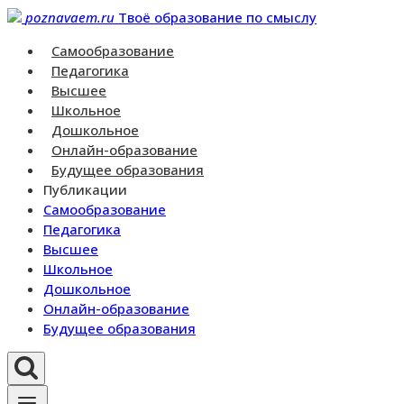
Перейти
poznavaem.ru
Твоё образование по смыслу
к
Самообразование
контенту
Педагогика
Высшее
Школьное
Дошкольное
Онлайн-образование
Будущее образования
Публикации
Самообразование
Педагогика
Высшее
Школьное
Дошкольное
Онлайн-образование
Будущее образования