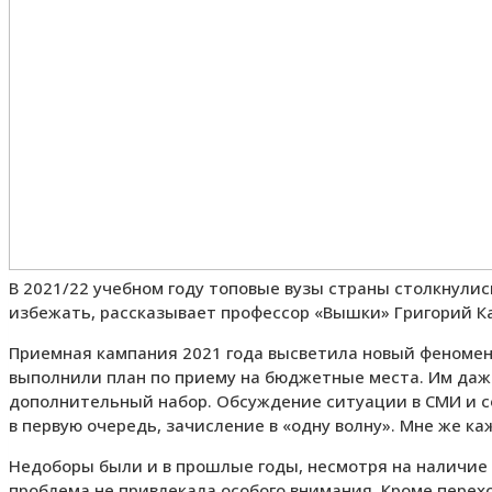
В 2021/22 учебном году топовые вузы страны столкнулис
избежать, рассказывает профессор «Вышки» Григорий К
Приемная кампания 2021 года высветила новый феномен:
выполнили план по приему на бюджетные места. Им даж
дополнительный набор. Обсуждение ситуации в СМИ и с
в первую очередь, зачисление в «одну волну». Мне же к
Недоборы были и в прошлые годы, несмотря на наличие 
проблема не привлекала особого внимания. Кроме перех