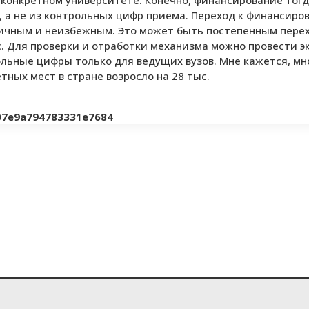
 в конкретном университете. Конечно, финансирование тог
, а не из контрольных цифр приема. Переход к финансиро
гичным и неизбежным. Это может быть постепенным перехо
. Для проверки и отработки механизма можно провести э
льные цифры только для ведущих вузов. Мне кажется, мно
тных мест в стране возросло на 28 тыс.
f07e9a794783331e7684