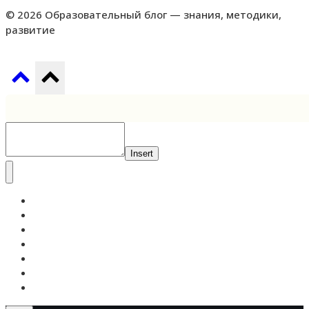
© 2026 Образовательный блог — знания, методики,
развитие
Insert
Самообразование
Педагогика
Высшее
Школьное
Дошкольное
Онлайн-образование
Будущее образования